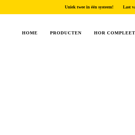
Uniek twee in één systeem!
Last v
HOME
PRODUCTEN
HOR COMPLEE