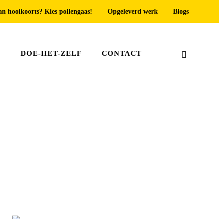
an hooikoorts? Kies pollengaas!
Opgeleverd werk
Blogs
T
DOE-HET-ZELF
CONTACT
Home
»
Dakraam hor Den Haag