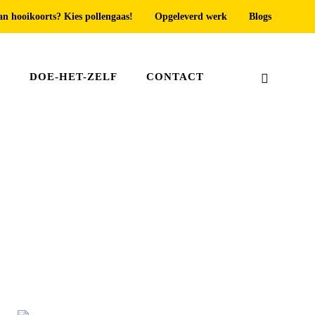
an hooikoorts? Kies pollengaas!
Opgeleverd werk
Blogs
T
DOE-HET-ZELF
CONTACT
Home
»
Deur hor Zoetermeer