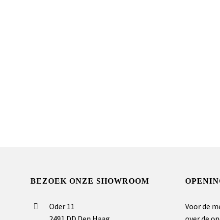
BEZOEK ONZE SHOWROOM
OPENIN
Oder 11
Voor de m
2491 DD Den Haag
over de op