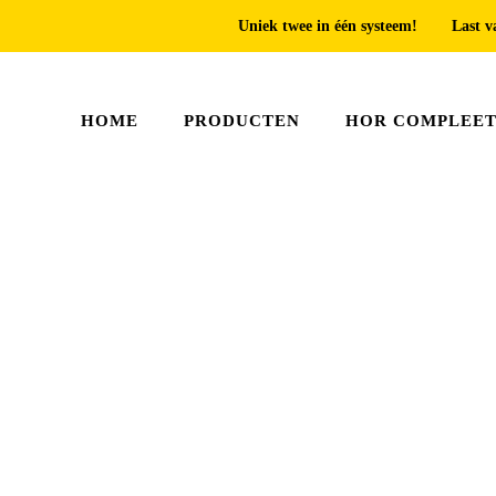
Uniek twee in één systeem!
Last v
HOME
PRODUCTEN
HOR COMPLEE