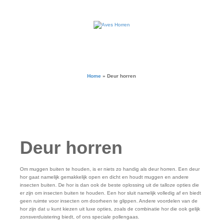
Home
»
Deur horren
Deur horren
Om muggen buiten te houden, is er niets zo handig als deur horren. Een deur
hor gaat namelijk gemakkelijk open en dicht en houdt muggen en andere
insecten buiten. De hor is dan ook de beste oplossing uit de talloze opties die
er zijn om insecten buiten te houden. Een hor sluit namelijk volledig af en biedt
geen ruimte voor insecten om doorheen te glippen. Andere voordelen van de
hor zijn dat u kunt kiezen uit luxe opties, zoals de combinatie hor die ook gelijk
zonsverduistering biedt, of ons speciale pollengaas.