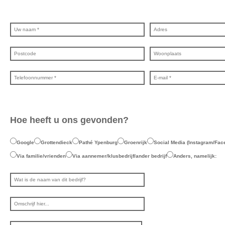
Hoe heeft u ons gevonden?
Google
Grottendieck
Pathé Ypenburg
Groenrijk
Social Media (Instagram/Fac
Via familie/vrienden
Via aannemer/klusbedrijf/ander bedrijf
Anders, namelijk: