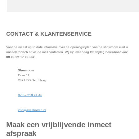
CONTACT & KLANTENSERVICE
Voor de meest up to date informatie over de openingstijden van de showroom kunt u
ons telefonisch of via de mail contacten. Wij zijn maandag t/m vrijdag bereikbaar van:
09.00 tot 17.00 uur
.
Showroom
Oder 11
2491 DD Den Haag
070 – 218 91 46
info@aveshorren.nl
Maak een vrijblijvende inmeet
afspraak