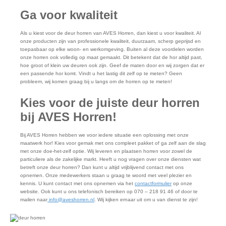
Ga voor kwaliteit
Als u kiest voor de deur horren van AVES Horren, dan kiest u voor kwaliteit. Al
onze producten zijn van professionele kwaliteit, duurzaam, scherp geprijsd en
toepasbaar op elke woon- en werkomgeving. Buiten al deze voordelen worden
onze horren ook volledig op maat gemaakt. Dit betekent dat de hor altijd past,
hoe groot of klein uw deuren ook zijn. Geef de maten door en wij zorgen dat er
een passende hor komt. Vindt u het lastig dit zelf op te meten? Geen
probleem, wij komen graag bij u langs om de horren op te meten!
Kies voor de juiste deur horren
bij AVES Horren!
Bij AVES Horren hebben we voor iedere situatie een oplossing met onze
maatwerk hor! Kies voor gemak met ons compleet pakket of ga zelf aan de slag
met onze doe-het-zelf optie. Wij leveren en plaatsen horren voor zowel de
particuliere als de zakelijke markt. Heeft u nog vragen over onze diensten wat
betreft onze deur horren? Dan kunt u altijd vrijblijvend contact met ons
opnemen. Onze medewerkers staan u graag te woord met veel plezier en
kennis. U kunt contact met ons opnemen via het
contactformulier
op onze
website. Ook kunt u ons telefonisch bereiken op 070 – 218 91 46 of door te
mailen naar
info@aveshorren.nl
. Wij kijken ernaar uit om u van dienst te zijn!