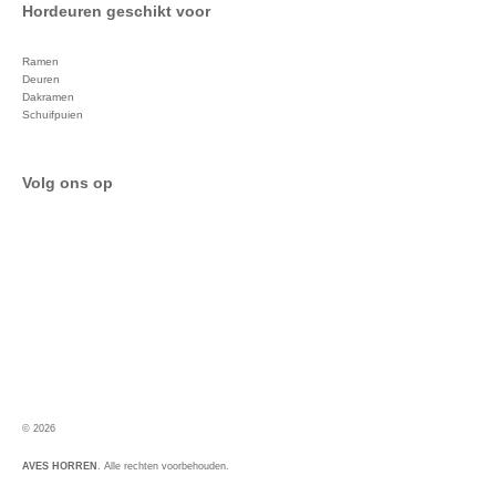
Hordeuren geschikt voor
Ramen
Deuren
Dakramen
Schuifpuien
Volg ons op
Bekijk onze folder
© 2026
AVES HORREN
. Alle rechten voorbehouden.