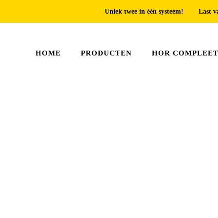
Uniek twee in één systeem!
Last v
HOME
PRODUCTEN
HOR COMPLEE