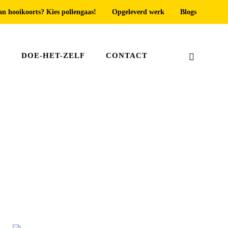
an hooikoorts? Kies pollengaas!
Opgeleverd werk
Blogs
T
DOE-HET-ZELF
CONTACT
Home
»
Hordeur schuifpui Wassenaar