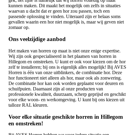
gek; het fijne is namelijk dat wij horren volledig op maat
kunnen maken. Dit maakt het mogelijk om zelfs in situaties
waarvan u dacht dat er geen hor zou passen, toch een
passende oplossing te vinden. Uiteraard zijn er helaas soms
gevallen waarin een hor niet mogelijk is, maar wij geven niet
zomaar op.
Ons veelzijdige aanbod
Het maken van horren op maat is niet onze enige expertise.
Wij zijn ook gespecialiseerd in het plaatsen van horren in
Hillegom en omstreken. U kunt er ook voor kiezen om de hor
zelf te installeren; bij ons is eigenlijk alles mogelijk! Bij AVES
Horren is één van onze uitblinkers, de combinatie hor. Deze
hor functioneert niet alleen als hor, maar ook als zonwering.
De combinatie hor kan ook worden geplaatst voor deuren en
schuifpuien. Daarnaast zijn al onze producten van
professionele kwaliteit, duurzaam, scherp geprijsd en geschikt
voor elke woon- en werkomgeving. U kunt bij ons kiezen uit
talloze RAL kleuren.
Voor elke situatie geschikte horren in Hillegom
en omstreken!
Bij AVES Horren hebben we voor iedere situatie een