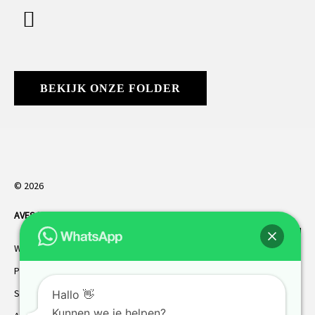
BEKIJK ONZE FOLDER
© 2026
AVES HORREN
. Alle rechten voorbehouden.
Webdesign Vanoo Media
Privacybeleid
Sitemap
Hallo 👋
Kunnen we je helpen?