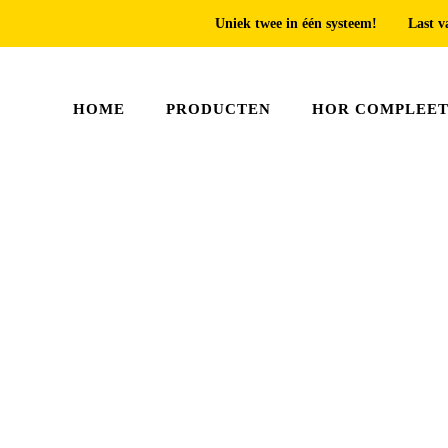
Uniek twee in één systeem!
Last v
HOME
PRODUCTEN
HOR COMPLEE