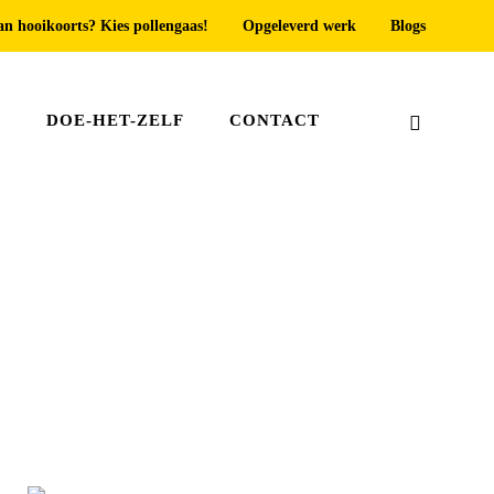
an hooikoorts? Kies pollengaas!
Opgeleverd werk
Blogs
T
DOE-HET-ZELF
CONTACT
Home
»
Horren voor dakraam Zoetermeer