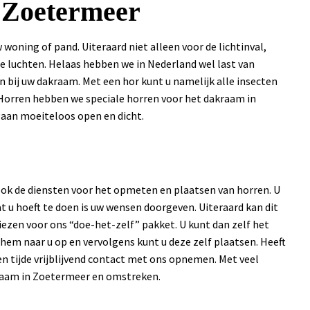
 Zoetermeer
w woning of pand. Uiteraard niet alleen voor de lichtinval,
e luchten. Helaas hebben we in Nederland wel last van
 bij uw dakraam. Met een hor kunt u namelijk alle insecten
ES Horren hebben we speciale horren voor het dakraam in
gaan moeiteloos open en dicht.
ook de diensten voor het opmeten en plaatsen van horren. U
t u hoeft te doen is uw wensen doorgeven. Uiteraard kan dit
kiezen voor ons “doe-het-zelf” pakket. U kunt dan zelf het
em naar u op en vervolgens kunt u deze zelf plaatsen. Heeft
llen tijde vrijblijvend contact met ons opnemen. Met veel
akraam in Zoetermeer en omstreken.