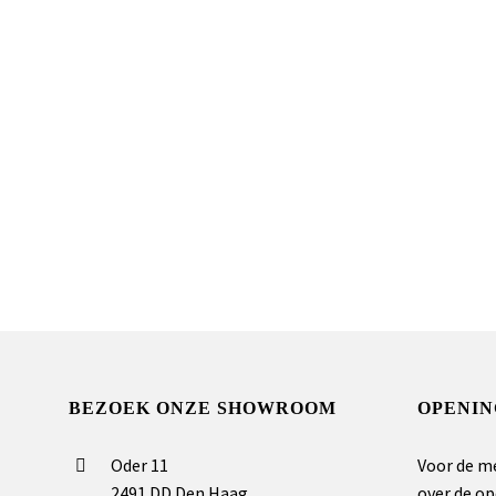
BEZOEK ONZE SHOWROOM
OPENIN
Oder 11
Voor de m
2491 DD Den Haag
over de op