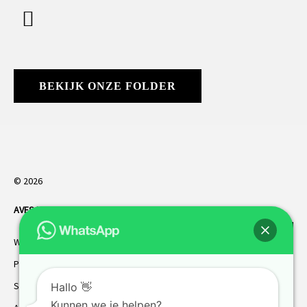
BEKIJK ONZE FOLDER
© 2026
AVES HORREN
. Alle rechten voorbehouden.
Webdesign Vanoo Media
Privacybeleid
Sitemap
Hallo 👋
Kunnen we je helpen?