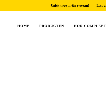
Uniek twee in één systeem!
Last v
HOME
PRODUCTEN
HOR COMPLEE