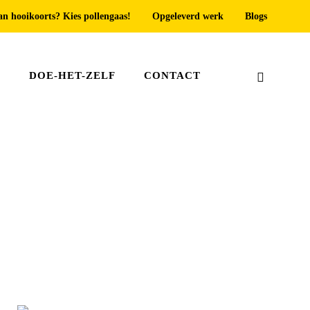
an hooikoorts? Kies pollengaas!
Opgeleverd werk
Blogs
T
DOE-HET-ZELF
CONTACT
Home
»
Horren voor ramen Oegstgeest