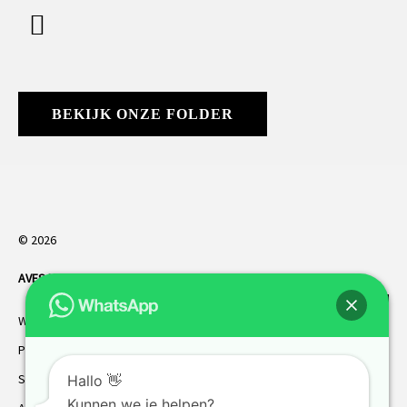
BEKIJK ONZE FOLDER
© 2026
AVES HORREN
. Alle rechten voorbehouden.
Webdesign Vanoo Media
Privacybeleid
Sitemap
Hallo 👋
Kunnen we je helpen?