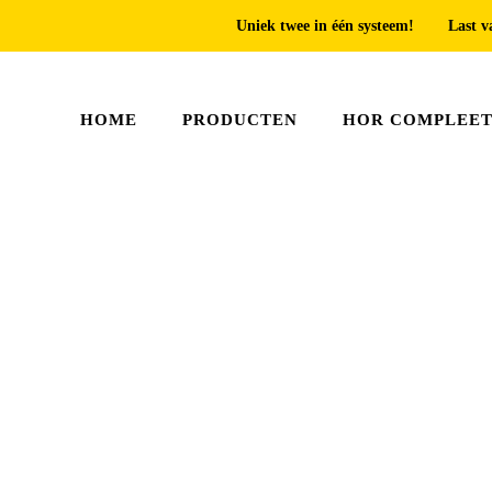
Uniek twee in één systeem!
Last v
HOME
PRODUCTEN
HOR COMPLEE