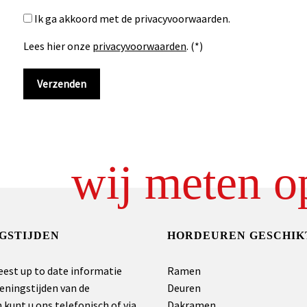
Ik ga akkoord met de privacyvoorwaarden.
Lees hier onze
privacyvoorwaarden
. (*)
wij meten o
GSTIJDEN
HORDEUREN GESCHIK
eest up to date informatie
Ramen
eningstijden van de
Deuren
kunt u ons telefonisch of via
Dakramen