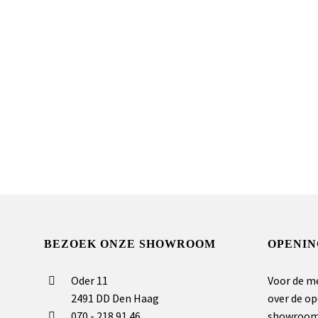
BEZOEK ONZE SHOWROOM
OPENIN
Oder 11
Voor de m
2491 DD Den Haag
over de op
070 - 218 91 46
showroom 