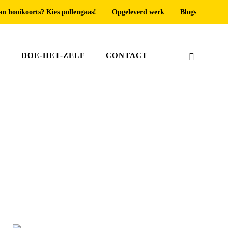
an hooikoorts? Kies pollengaas!
Opgeleverd werk
Blogs
T
DOE-HET-ZELF
CONTACT
Home
»
Maatwerk hor Katwijk