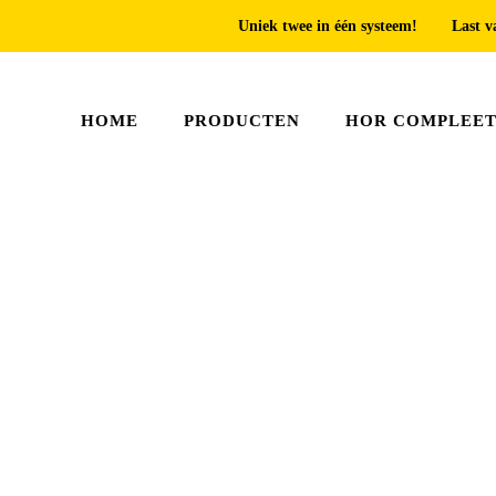
Uniek twee in één systeem!
Last v
HOME
PRODUCTEN
HOR COMPLEE