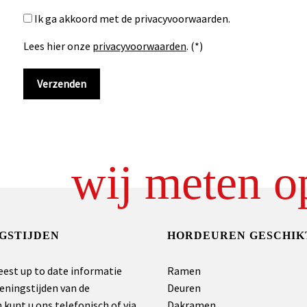
Ik ga akkoord met de privacyvoorwaarden.
Lees hier onze
privacyvoorwaarden
. (*)
wij meten o
GSTIJDEN
HORDEUREN GESCHIK
eest up to date informatie
Ramen
eningstijden van de
Deuren
kunt u ons telefonisch of via
Dakramen