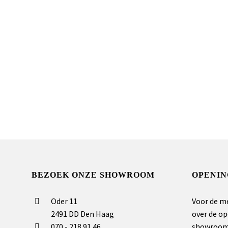
BEZOEK ONZE SHOWROOM
OPENIN
Oder 11
Voor de m
2491 DD Den Haag
over de op
070 - 218 91 46
showroom 