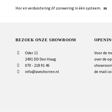
Hor en verduistering óf zonwering in één systeem.
BEZOEK ONZE SHOWROOM
OPENIN
Oder 11
Voor de m
2491 DD Den Haag
over de op
070 - 218 91 46
showroom 
info@aveshorren.nl
de mail co