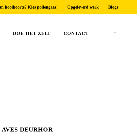
an hooikoorts? Kies pollengaas!
Opgeleverd werk
Blogs
T
DOE-HET-ZELF
CONTACT
Home
»
Producten
»
Deurhorren
AVES DEURHOR