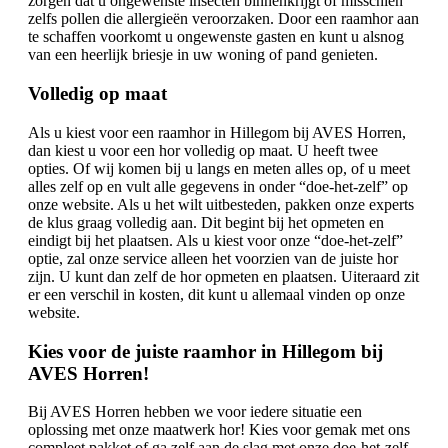
zorgen dat u ongewenste insecten binnenkrijgt of misschien
zelfs pollen die allergieën veroorzaken. Door een raamhor aan
te schaffen voorkomt u ongewenste gasten en kunt u alsnog
van een heerlijk briesje in uw woning of pand genieten.
Volledig op maat
Als u kiest voor een raamhor in Hillegom bij AVES Horren,
dan kiest u voor een hor volledig op maat. U heeft twee
opties. Of wij komen bij u langs en meten alles op, of u meet
alles zelf op en vult alle gegevens in onder “doe-het-zelf” op
onze website. Als u het wilt uitbesteden, pakken onze experts
de klus graag volledig aan. Dit begint bij het opmeten en
eindigt bij het plaatsen. Als u kiest voor onze “doe-het-zelf”
optie, zal onze service alleen het voorzien van de juiste hor
zijn. U kunt dan zelf de hor opmeten en plaatsen. Uiteraard zit
er een verschil in kosten, dit kunt u allemaal vinden op onze
website.
Kies voor de juiste raamhor in Hillegom bij
AVES Horren!
Bij AVES Horren hebben we voor iedere situatie een
oplossing met onze maatwerk hor! Kies voor gemak met ons
compleet pakket of ga zelf aan de slag met onze doe-het-zelf