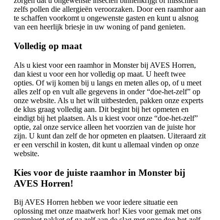
zorgen dat u ongewenste insecten binnenkrijgt of misschien
zelfs pollen die allergieën veroorzaken. Door een raamhor aan
te schaffen voorkomt u ongewenste gasten en kunt u alsnog
van een heerlijk briesje in uw woning of pand genieten.
Volledig op maat
Als u kiest voor een raamhor in Monster bij AVES Horren,
dan kiest u voor een hor volledig op maat. U heeft twee
opties. Of wij komen bij u langs en meten alles op, of u meet
alles zelf op en vult alle gegevens in onder “doe-het-zelf” op
onze website. Als u het wilt uitbesteden, pakken onze experts
de klus graag volledig aan. Dit begint bij het opmeten en
eindigt bij het plaatsen. Als u kiest voor onze “doe-het-zelf”
optie, zal onze service alleen het voorzien van de juiste hor
zijn. U kunt dan zelf de hor opmeten en plaatsen. Uiteraard zit
er een verschil in kosten, dit kunt u allemaal vinden op onze
website.
Kies voor de juiste raamhor in Monster bij
AVES Horren!
Bij AVES Horren hebben we voor iedere situatie een
oplossing met onze maatwerk hor! Kies voor gemak met ons
compleet pakket of ga zelf aan de slag met onze doe-het-zelf