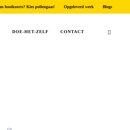
an hooikoorts? Kies pollengaas!
Opgeleverd werk
Blogs
T
DOE-HET-ZELF
CONTACT
Home
»
Raamhorren Delft