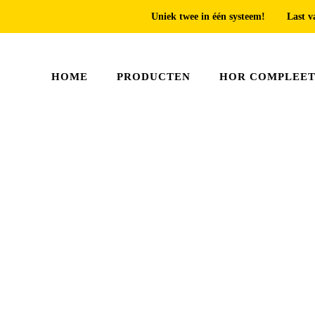
Uniek twee in één systeem!
Last v
HOME
PRODUCTEN
HOR COMPLEE