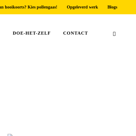
an hooikoorts? Kies pollengaas!
Opgeleverd werk
Blogs
T
DOE-HET-ZELF
CONTACT
Home
»
Raamhorren Monster