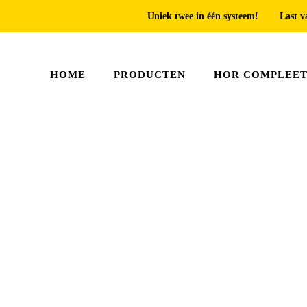
Uniek twee in één systeem!
Last v
HOME
PRODUCTEN
HOR COMPLEE